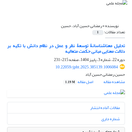
نویسنده =
رمضانی حسین آباد، حسین
تعداد مقالات:
1
تحلیل معناشناسانۀ توسعۀ نظر و عمل در نظام دانش با تکیه بر
دلالت معنایی مبانی حکمت متعالیه
دوره 22، شماره 3، پاییز 1404، صفحه
215-231
10.22059/jpht.2025.385139.1006084
حسین رمضانی حسین آباد
مشاهده مقاله
اصل مقاله
1.19 M
مقالات آماده انتشار
شماره جاری
شماره‌های پیشین نشریه