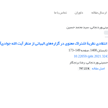
ارسال مقاله
داوران
تماس با ما
نی وردنجانی، سید محمد حسین
نتقادی نظریۀ اشتراک معنوی در گزاره‌های الهیاتی از منظر آیت الله جوادی‌آ
149-173
10.22059/jpht.2021.324
ینی وردنجانی، رضا برنجکار
اصل مقاله
797.22 K