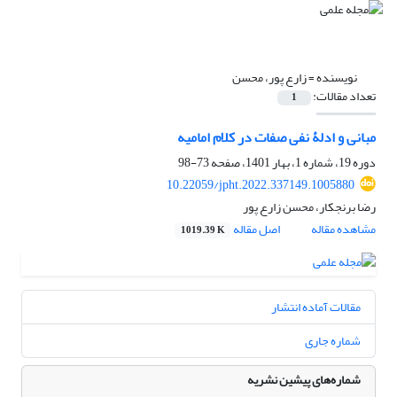
نویسنده =
زارع پور، محسن
تعداد مقالات:
1
مبانی و ادلۀ نفی صفات در کلام امامیه
دوره 19، شماره 1، بهار 1401، صفحه
73-98
10.22059/jpht.2022.337149.1005880
رضا برنجکار، محسن زارع پور
مشاهده مقاله
اصل مقاله
1019.39 K
مقالات آماده انتشار
شماره جاری
شماره‌های پیشین نشریه