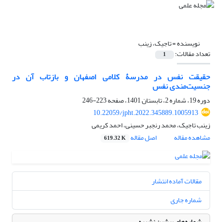
نویسنده =
تاجیک، زینب
تعداد مقالات:
1
حقیقت نفس در مدرسۀ کلامی اصفهان و بازتاب آن در
جنسیت‌مندی نفس
دوره 19، شماره 2، تابستان 1401، صفحه
223-246
10.22059/jpht.2022.345889.1005913
زینب تاجیک، محمد رنجبر حسینی، احمد کریمی
مشاهده مقاله
اصل مقاله
619.32 K
مقالات آماده انتشار
شماره جاری
شماره‌های پیشین نشریه