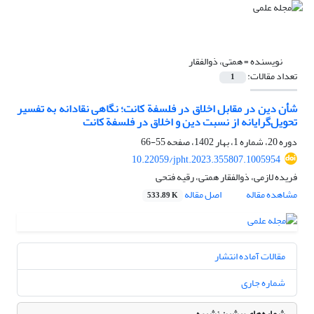
نویسنده =
همتی، ذوالفقار
تعداد مقالات:
1
شأن دین در مقابل اخلاق در فلسفة کانت؛ نگاهی نقادانه به تفسیر
تحویل‌گرایانه از نسبت دین و اخلاق در فلسفة کانت
دوره 20، شماره 1، بهار 1402، صفحه
55-66
10.22059/jpht.2023.355807.1005954
فریده لازمی، ذوالفقار همتی، رقیه فتحی
مشاهده مقاله
اصل مقاله
533.89 K
مقالات آماده انتشار
شماره جاری
شماره‌های پیشین نشریه