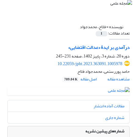
نویسنده =
فلاح، محمدجواد
تعداد مقالات:
1
درآمدی بر ایدۀ «عدالت اقتضایی»
دوره 20، شماره 3، پاییز 1402، صفحه
231-245
10.22059/jpht.2023.363091.1005978
حامد پوررستمی، محمدجواد فلاح
مشاهده مقاله
اصل مقاله
709.04 K
مقالات آماده انتشار
شماره جاری
شماره‌های پیشین نشریه