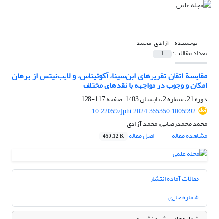
نویسنده =
آزادی، محمد
تعداد مقالات:
1
مقایسة اتقان تقریرهای ابن‌سینا، آکوئیناس، و لایب‌نیتس از برهان
امکان و وجوب در مواجهه با نقدهای مختلف
دوره 21، شماره 2، تابستان 1403، صفحه
117-128
10.22059/jpht.2024.365350.1005992
محمد محمدرضایی، محمد آزادی
مشاهده مقاله
اصل مقاله
450.12 K
مقالات آماده انتشار
شماره جاری
شماره‌های پیشین نشریه