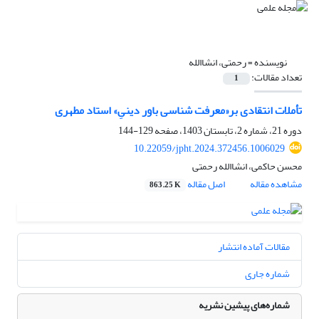
نویسنده =
رحمتی، انشاالله
تعداد مقالات:
1
تأملات انتقادی بر«معرفت شناسی باور دینیِ» استاد مطهری
دوره 21، شماره 2، تابستان 1403، صفحه
129-144
10.22059/jpht.2024.372456.1006029
محسن حاکمی، انشاالله رحمتی
مشاهده مقاله
اصل مقاله
863.25 K
مقالات آماده انتشار
شماره جاری
شماره‌های پیشین نشریه