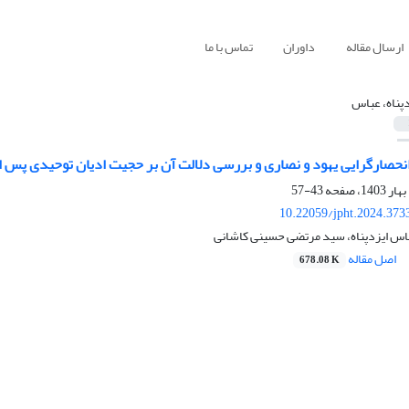
ارسال مقاله
داوران
تماس با ما
دپناه، عباس
انحصارگرایی یهود و نصاری و بررسی دلالت آن بر حجیت ادیان توحیدی پس از
43-57
10.22059/jpht.2024.373
باس ایزدپناه، سید مرتضی حسینی کاشانی
اصل مقاله
678.08 K