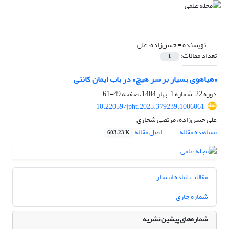
نویسنده =
حسن‌زاده، علی
تعداد مقالات:
1
«هیاهوی بسیار بر سر هیچ» در باب ایمان کانتی
دوره 22، شماره 1، بهار 1404، صفحه
49-61
10.22059/jpht.2025.379239.1006061
علی حسن‌زاده، مرتضی شجاری
مشاهده مقاله
اصل مقاله
603.23 K
مقالات آماده انتشار
شماره جاری
شماره‌های پیشین نشریه