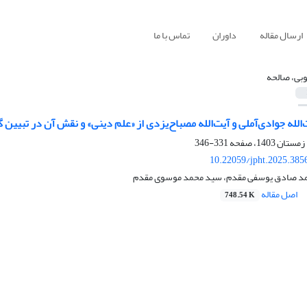
ارسال مقاله
داوران
تماس با ما
وبی، صالحه
الله جوادی‌آملی و آیت‌الله مصباح‌یزدی از «علم دینی» و نقش آن در تبیی
331-346
10.22059/jpht.2025.385
حمد صادق یوسفی مقدم، سید محمد موسوی مقدم
اصل مقاله
748.54 K