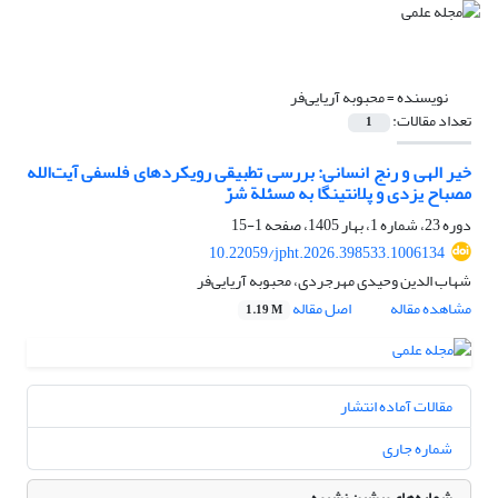
نویسنده =
محبوبه آریایی‌فر
تعداد مقالات:
1
خیر الهی و رنج انسانی: بررسی تطبیقی رویکردهای فلسفی آیت‌الله
مصباح یزدی و پلانتینگا به مسئلة شرّ
دوره 23، شماره 1، بهار 1405، صفحه
1-15
10.22059/jpht.2026.398533.1006134
شهاب الدین وحیدی مهرجردی، محبوبه آریایی‌فر
مشاهده مقاله
اصل مقاله
1.19 M
مقالات آماده انتشار
شماره جاری
شماره‌های پیشین نشریه