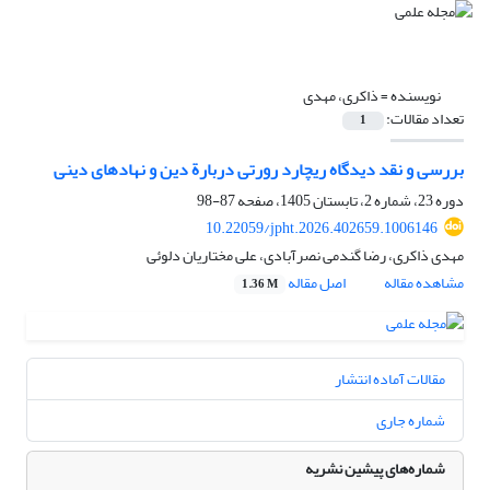
نویسنده =
ذاکری، مهدی
تعداد مقالات:
1
بررسی و نقد دیدگاه ریچارد رورتی دربارة دین و نهادهای دینی
دوره 23، شماره 2، تابستان 1405، صفحه
87-98
10.22059/jpht.2026.402659.1006146
مهدی ذاکری، رضا گندمی نصرآبادی، علی مختاریان دلوئی
مشاهده مقاله
اصل مقاله
1.36 M
مقالات آماده انتشار
شماره جاری
شماره‌های پیشین نشریه