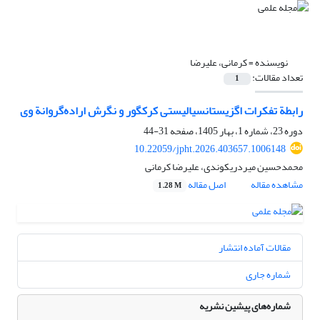
نویسنده =
کرمانی، علیرضا
تعداد مقالات:
1
رابطة تفکرات اگزیستانسیالیستی کرکگور و نگرش اراده‌گروانة وی
دوره 23، شماره 1، بهار 1405، صفحه
31-44
10.22059/jpht.2026.403657.1006148
محمدحسین میردریکوندی، علیرضا کرمانی
مشاهده مقاله
اصل مقاله
1.28 M
مقالات آماده انتشار
شماره جاری
شماره‌های پیشین نشریه