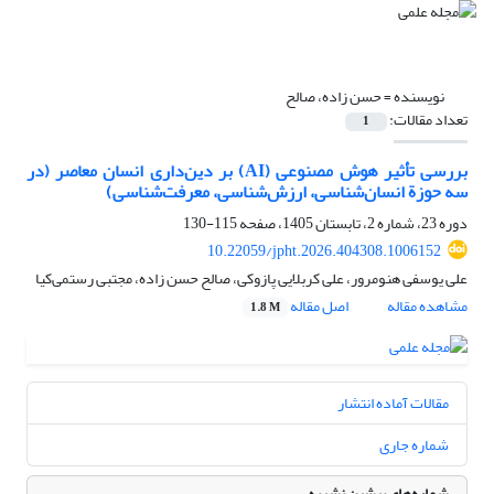
نویسنده =
حسن زاده، صالح
تعداد مقالات:
1
بررسی تأثیر هوش مصنوعی (AI) بر دین‌داری انسان معاصر (در
سه حوزة انسان‌شناسی، ارزش‌شناسی، معرفت‌شناسی)
دوره 23، شماره 2، تابستان 1405، صفحه
115-130
10.22059/jpht.2026.404308.1006152
علی یوسفی هنومرور، علی کربلایی پازوکی، صالح حسن زاده، مجتبی رستمی‌کیا
مشاهده مقاله
اصل مقاله
1.8 M
مقالات آماده انتشار
شماره جاری
شماره‌های پیشین نشریه