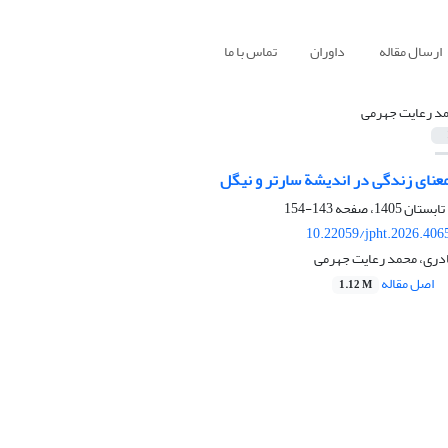
ارسال مقاله
داوران
تماس با ما
د رعایت جهرمی
نای زندگی در اندیشة‌ سارتر و نیگل
143-154
10.22059/jpht.2026.406
دری، محمد رعایت جهرمی
اصل مقاله
1.12 M