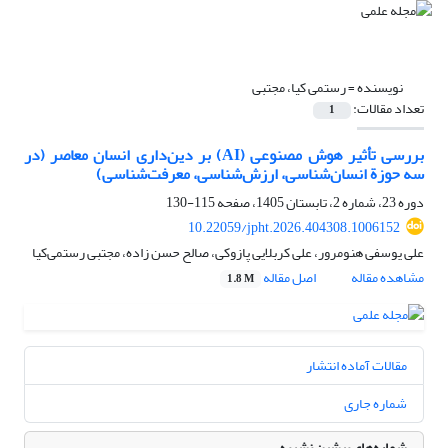
نویسنده =
رستمی کیا، مجتبی
تعداد مقالات:
1
بررسی تأثیر هوش مصنوعی (AI) بر دین‌داری انسان معاصر (در
سه حوزة انسان‌شناسی، ارزش‌شناسی، معرفت‌شناسی)
دوره 23، شماره 2، تابستان 1405، صفحه
115-130
10.22059/jpht.2026.404308.1006152
علی یوسفی هنومرور، علی کربلایی پازوکی، صالح حسن زاده، مجتبی رستمی‌کیا
مشاهده مقاله
اصل مقاله
1.8 M
مقالات آماده انتشار
شماره جاری
شماره‌های پیشین نشریه