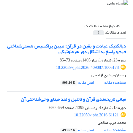
کلیدواژه‌ها =
دیالکتیک
تعداد مقالات:
5
دیالکتیک عبادت و یقین در قرآن: تبیین پراکسیس هستی‌شناختی
فهم و پاسخ به اشکال دور هرمنوتیکی
دوره 23، شماره 1، بهار 1405، صفحه
73-85
10.22059/jpht.2026.409087.1006178
رمضان مهدوی آزادبنی
مشاهده مقاله
اصل مقاله
908.16 K
مبانی تاریخمندی قرآن و تحلیل و نقد مبنای وحی‌شناختی آن
دوره 13، شماره 4، زمستان 1395، صفحه
659-680
10.22059/jpht.2016.61121
محمد عرب صالحی
مشاهده مقاله
اصل مقاله
493.62 K