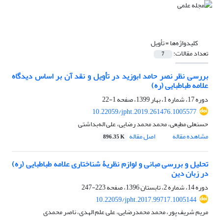
کلیدواژه‌ها =
تأویل
تعداد مقالات:
7
بررسی نظر نصر حامد ابوزید در تأویل و نقد آن بر اساس دیدگاه
علامه طباطبایی (ره)
دوره 17، شماره 1، بهار 1399، صفحه
1-22
10.22059/jpht.2019.261476.1005577
حسنعلی مطیعی، محمد محمد رضایی، علی اله‌بداشتی
مشاهده مقاله
اصل مقاله
896.35 K
تحلیل و بررسی مبانی و لوازم نظریۀ شناختاری علامه طباطبایی (ره)
در زبان دین
دوره 14، شماره 2، تابستان 1396، صفحه
223-247
10.22059/jpht.2017.99717.1005144
مریم شریف پور، محمد محمدرضایی، علی علم الهدی، ناصر محمدی