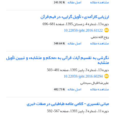
مشاهده مقاله
اصل مقاله
241.92 K
ارزیابی کارآمدی « تأویل گرایی» در فهم قرآن
دوره 13، شماره 4، زمستان 1395، صفحه
681-696
10.22059/jpht.2016.61122
روح الله نجفی
مشاهده مقاله
اصل مقاله
340.64 K
نگرشى به تقسیم آیات قرآنى به «محکم و متشابه» و تبیین تأویل
متشابه‎
دوره 13، شماره 3، پاییز 1395، صفحه
481-503
10.22059/jpht.2016.60294
علیرضا اقبال سبحانی
مشاهده مقاله
اصل مقاله
482.73 K
مبانی تفسیری - کلامی علامه طباطبایی در صفات خبری
دوره 11، شماره 3، پاییز 1393، صفحه
567-592