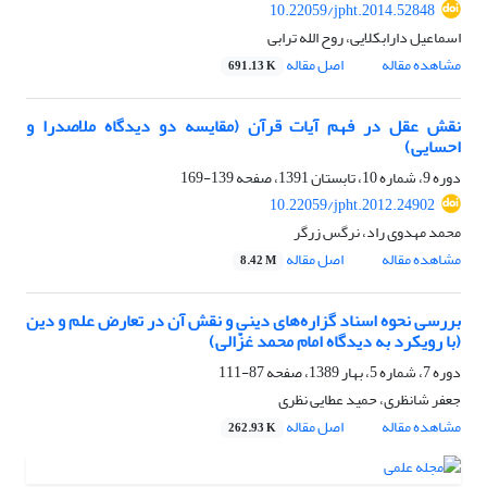
10.22059/jpht.2014.52848
اسماعیل دارابکلایی، روح الله ترابی
مشاهده مقاله
اصل مقاله
691.13 K
نقش عقل در فهم آیات قرآن (مقایسه دو دیدگاه ملاصدرا و
احسایی)
دوره 9، شماره 10، تابستان 1391، صفحه
139-169
10.22059/jpht.2012.24902
محمد مهدوی راد، نرگس زرگر
مشاهده مقاله
اصل مقاله
8.42 M
بررسی نحوه اسناد گزاره‌های دینی و نقش آن در تعارض علم و دین
(با رویکرد به دیدگاه امام محمد غزّالی)
دوره 7، شماره 5، بهار 1389، صفحه
87-111
جعفر شانظری، حمید عطایی نظری
مشاهده مقاله
اصل مقاله
262.93 K