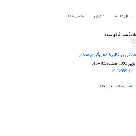
ارسال مقاله
داوران
تماس با ما
ظریۀ عمل‌گرای صدق
مبتنی بر نظریۀ عمل‌گرای صدق
485-510
10.22059/jph
اصل مقاله
515.28 K