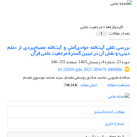
کلیدواژه‌ها =
مرجعیت علمی
تعداد مقالات:
1
بررسی تلقی آیت‌الله جوادی‌آملی و آیت‌الله مصباح‌یزدی از «علم
دینی» و نقش آن در تبیین گسترة مرجعیت علمی قرآن
دوره 21، شماره 4، زمستان 1403، صفحه
331-346
10.22059/jpht.2025.385679.1006086
صالحه ملبوبی، محمد صادق یوسفی مقدم، سید محمد موسوی مقدم
مشاهده مقاله
اصل مقاله
748.54 K
مقالات آماده انتشار
شماره جاری
شماره‌های پیشین نشریه