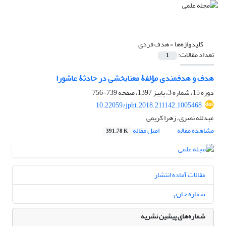
کلیدواژه‌ها =
هدف فردی
تعداد مقالات:
1
هدف و هدفمندی مؤلفۀ معنابخشی در حادثۀ عاشورا
دوره 15، شماره 3، پاییز 1397، صفحه
739-756
10.22059/jpht.2018.211142.1005468
عبدلله نصری، زهرا کریمی
مشاهده مقاله
اصل مقاله
391.78 K
مقالات آماده انتشار
شماره جاری
شماره‌های پیشین نشریه