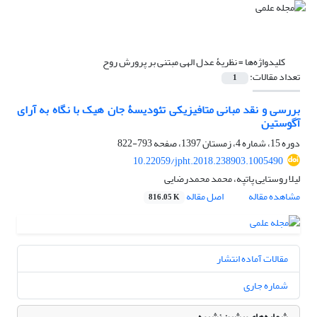
کلیدواژه‌ها =
نظریۀ عدل الهی مبتنی بر پرورش روح
تعداد مقالات:
1
بررسی و نقد مبانی متافیزیکی تئودیسۀ جان هیک با نگاه به آرای
آگوستین
دوره 15، شماره 4، زمستان 1397، صفحه
793-822
10.22059/jpht.2018.238903.1005490
لیلا روستایی پاتپه، محمد محمدرضایی
مشاهده مقاله
اصل مقاله
816.05 K
مقالات آماده انتشار
شماره جاری
شماره‌های پیشین نشریه