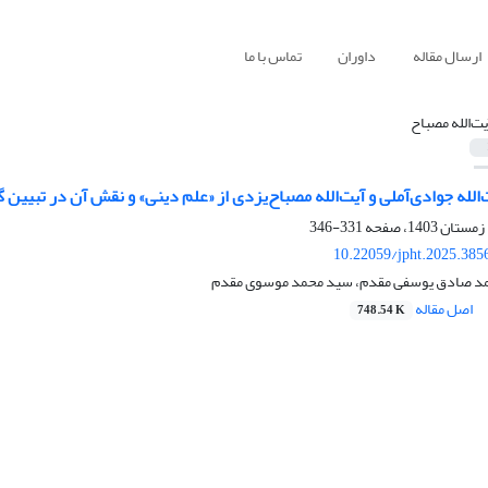
ارسال مقاله
داوران
تماس با ما
یت‌الله مصباح
الله جوادی‌آملی و آیت‌الله مصباح‌یزدی از «علم دینی» و نقش آن در تبیی
331-346
10.22059/jpht.2025.385
حمد صادق یوسفی مقدم، سید محمد موسوی مقدم
اصل مقاله
748.54 K