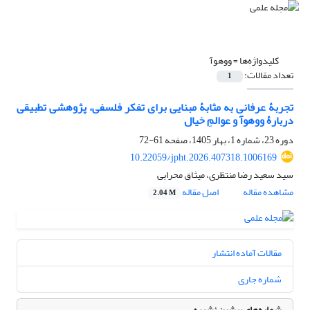
کلیدواژه‌ها =
ووهوآ
تعداد مقالات:
1
تجربۀ عرفانی به ‌مثابۀ مبنایی برای تفکر فلسفی، پژوهشی تطبیقی
دربارۀ ووهوآ و عوالمِ خیال
دوره 23، شماره 1، بهار 1405، صفحه
61-72
10.22059/jpht.2026.407318.1006169
سید سعید رضا منتظری، میثاق محرابی
مشاهده مقاله
اصل مقاله
2.04 M
مقالات آماده انتشار
شماره جاری
شماره‌های پیشین نشریه