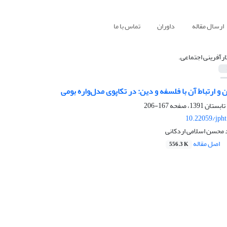
ارسال مقاله
داوران
تماس با ما
ارآفرینی اجتماعی.
و ارتباط آن با فلسفه و دین: در تکاپوی مدل‌واره بومی
167-206
10.22059/jph
محسن اسلامی اردکانی
اصل مقاله
556.3 K