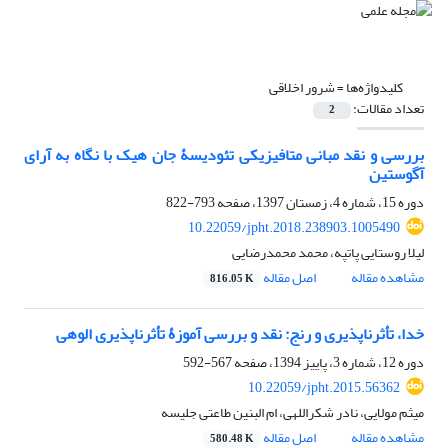
کلیدواژه‌ها =
شرور اخلاقی
تعداد مقالات:
2
بررسی و نقد مبانی متافیزیکی تئودیسۀ جان هیک با نگاه به آرای
آگوستین
دوره 15، شماره 4، زمستان 1397، صفحه
793-822
10.22059/jpht.2018.238903.1005490
لیلا روستایی پاتپه، محمد محمدرضایی
مشاهده مقاله
اصل مقاله
816.05 K
خدا، تأثرناپذیری و رنج: نقد و بررسی آموزۀ تأثرناپذیری الوهی
دوره 12، شماره 3، پاییز 1394، صفحه
567-592
10.22059/jpht.2015.56362
میثم مولایی، نادر شکراللهی، ام البنین طاعتی جلیسه
مشاهده مقاله
اصل مقاله
580.48 K