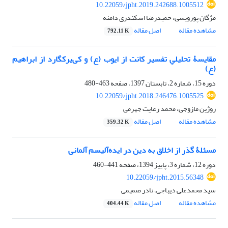
10.22059/jpht.2019.242688.1005512
مژگان پورویسی، حمیدرضا اسکندری دامنه
مشاهده مقاله
اصل مقاله
792.11 K
مقایسۀ تحلیلیِ تفسیر کانت از ایوب (ع) و کی‌یرکگارد از ابراهیم
(ع)
دوره 15، شماره 2، تابستان 1397، صفحه
463-480
10.22059/jpht.2018.246476.1005525
روژین مازوجی، محمد رعایت جهرمی
مشاهده مقاله
اصل مقاله
359.32 K
مسئلۀ گذر از اخلاق به دین در ایده‌آلیسم آلمانی
دوره 12، شماره 3، پاییز 1394، صفحه
441-460
10.22059/jpht.2015.56348
سید محمدعلی دیباجی، نادر صمیمی
مشاهده مقاله
اصل مقاله
404.44 K