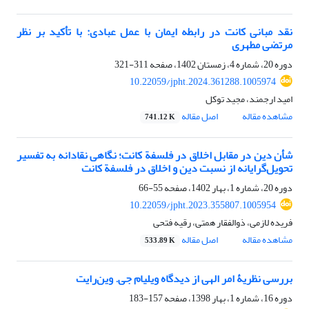
نقد مبانی کانت در رابطه ایمان با عمل عبادی: با تأکید بر نظر
مرتضی مطهری
دوره 20، شماره 4، زمستان 1402، صفحه
311-321
10.22059/jpht.2024.361288.1005974
امید ارجمند، مجید توکل
مشاهده مقاله
اصل مقاله
741.12 K
شأن دین در مقابل اخلاق در فلسفة کانت؛ نگاهی نقادانه به تفسیر
تحویل‌گرایانه از نسبت دین و اخلاق در فلسفة کانت
دوره 20، شماره 1، بهار 1402، صفحه
55-66
10.22059/jpht.2023.355807.1005954
فریده لازمی، ذوالفقار همتی، رقیه فتحی
مشاهده مقاله
اصل مقاله
533.89 K
بررسی نظریۀ امر الهی از دیدگاه ویلیام جی. وین‌رایت
دوره 16، شماره 1، بهار 1398، صفحه
157-183