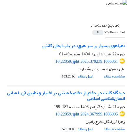
کلیدواژه‌ها =
کانت
تعداد مقالات:
8
«هیاهوی بسیار بر سر هیچ» در باب ایمان کانتی
دوره 22، شماره 1، بهار 1404، صفحه
49-61
10.22059/jpht.2025.379239.1006061
علی حسن‌زاده، مرتضی شجاری
مشاهده مقاله
اصل مقاله
603.23 K
دیدگاه کانت در دفاع از دفاعیة مبتنی بر اختیار و تطبیق آن با مبانی
انسان‌شناسی اسلامی
دوره 21، شماره 3، پاییز 1403، صفحه
187-199
10.22059/jpht.2024.367999.1006005
زهرا فرزانگان، فرح رامین
مشاهده مقاله
اصل مقاله
520.11 K