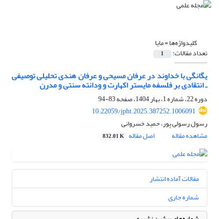
کلیدواژه‌ها =
مایا
تعداد مقالات:
1
یگانگی با خداوند در عرفان مسیحی و عرفان هندی تحلیلی توصیفی
ـ انتقادی بر فلسفه مایستر اکهارت و ودانته سنتی و مدرن
دوره 22، شماره 1، بهار 1404، صفحه
83-94
10.22059/jpht.2025.387252.1006091
رسول رسولی پور، حمید خسروانی
مشاهده مقاله
اصل مقاله
832.01 K
مقالات آماده انتشار
شماره جاری
شماره‌های پیشین نشریه