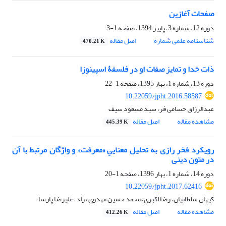
صفحات آغازین
دوره 12، شماره 3، پاییز 1394، صفحه
1-3
شناسنامه علمی شماره
اصل مقاله
470.21 K
ذات خدا و تمایز صفات او در فلسفۀ اسپینوزا
دوره 13، شماره 1، بهار 1395، صفحه
1-22
10.22059/jpht.2016.58587
عبدالرزاق حسامی فر، سید مسعود سیف
مشاهده مقاله
اصل مقاله
445.39 K
رویکرد فخر رازی به تحلیل معناییِ «معرفت» و واژگان مرتبط با آن
در متون دینی
دوره 14، شماره 1، بهار 1396، صفحه
1-20
10.22059/jpht.2017.62416
کیهان سلطانیان، رضا اکبری، محمد حسین مهدوی نژاد، علیرضا پارسا
مشاهده مقاله
اصل مقاله
412.26 K