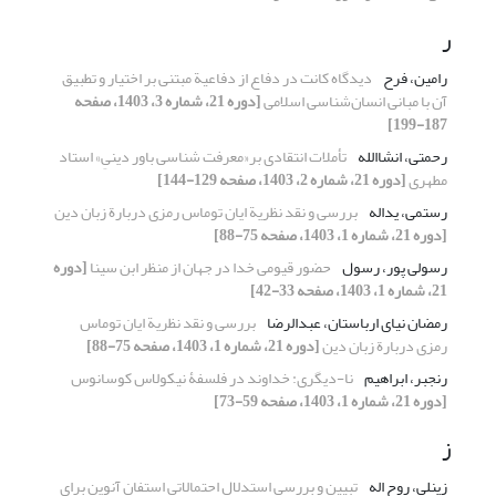
ر
رامین، فرح
دیدگاه کانت در دفاع از دفاعیة مبتنی بر اختیار و تطبیق
آن با مبانی انسان‌شناسی اسلامی
[دوره 21، شماره 3، 1403، صفحه
187-199]
رحمتی، انشاالله
تأملات انتقادی بر«معرفت شناسی باور دینیِ» استاد
مطهری
[دوره 21، شماره 2، 1403، صفحه 129-144]
رستمی، یداله
بررسی و نقد نظریة ایان توماس رمزی دربارة زبان دین
[دوره 21، شماره 1، 1403، صفحه 75-88]
رسولی پور، رسول
حضور قیومی خدا در جهان از منظر ابن سینا
[دوره
21، شماره 1، 1403، صفحه 33-42]
رمضان نیای ارباستان، عبدالرضا
بررسی و نقد نظریة ایان توماس
رمزی دربارة زبان دین
[دوره 21، شماره 1، 1403، صفحه 75-88]
رنجبر، ابراهیم
نا-دیگری: خداوند در فلسفۀ نیکولاس کوسانوس
[دوره 21، شماره 1، 1403، صفحه 59-73]
ز
زینلی، روح اله
تبیین و بررسی استدلال احتمالاتی استفان آنوین برای