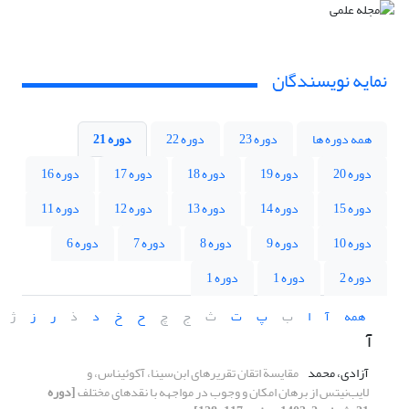
نمایه نویسندگان
همه دوره ها
دوره 23
دوره 22
دوره 21
دوره 20
دوره 19
دوره 18
دوره 17
دوره 16
دوره 15
دوره 14
دوره 13
دوره 12
دوره 11
دوره 10
دوره 9
دوره 8
دوره 7
دوره 6
دوره 2
دوره 1
دوره 1
همه
آ
ا
ب
پ
ت
ث
ج
چ
ح
خ
د
ذ
ر
ز
ژ
آ
آزادی، محمد
مقایسة اتقان تقریرهای ابن‌سینا، آکوئیناس، و
لایب‌نیتس از برهان امکان و وجوب در مواجهه با نقدهای مختلف
[دوره