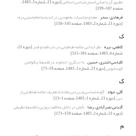
تطبیق آن با مبانی انسان‌شناسی اسلامی
[دوره 21، شماره 3، 1403،
صفحه 187-199]
فرهادی، سحر
معنا و مناسبات علم‌ودین در اندیشه امام‌خمینی«ره»
[دوره 21، شماره 2، 1403، صفحه 145-158]
ک
کاظمی، نیره
نظر ابداعی علامه طباطبایی در باب قضا و قدر
[دوره 21،
شماره 4، 1403، صفحه 301-315]
کلباسی اشتری، حسین
نا-دیگری: خداوند در فلسفۀ نیکولاس
کوسانوس
[دوره 21، شماره 1، 1403، صفحه 59-73]
گ
گلی، جواد
گونه‌شناسی و بررسی نقادانة تعاریف علامه طباطبایی از
دین
[دوره 21، شماره 1، 1403، صفحه 1-13]
گندمی نصرآبادی، رضا
تأملی در دلایل مخالفت رورتی با فلسفة تطبیقی
[دوره 21، شماره 2، 1403، صفحه 159-171]
م