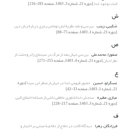
اثبات وجود خدا
[دوره 21، شماره 3، 1403، صفحه 201-216]
ش
شکیبی، زینب
بررسی و نقد نظریة ایان توماس رمزی دربارة زبان دین
[دوره 21، شماره 1، 1403، صفحه 75-88]
ص
صفورا، محمدعلی
بررسی جهان بعد از مرگ در سینمای ژانر وحشت از
نظر ادیان
[دوره 21، شماره 4، 1403، صفحه 255-271]
ع
عسگرلو، حسین
حضور قیومی خدا در جهان از منظر ابن سینا
[دوره
21، شماره 1، 1403، صفحه 33-42]
عیازی، مطهره
سنجش خداناباوری عاطفی ناشی از مسئله اختفای الهی
[دوره 21، شماره 3، 1403، صفحه 217-228]
ف
فرزانگان، زهرا
دیدگاه کانت در دفاع از دفاعیة مبتنی بر اختیار و