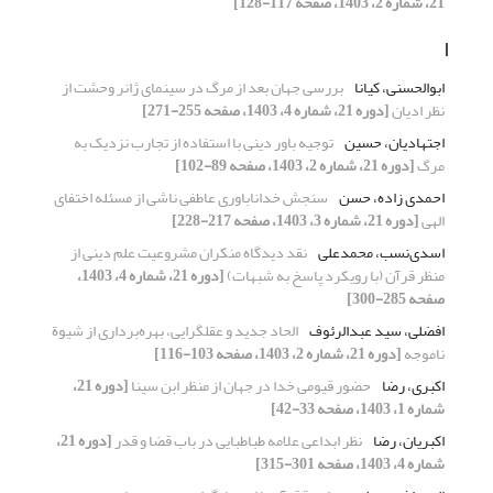
21، شماره 2، 1403، صفحه 117-128]
ا
ابوالحسنی، کیانا
بررسی جهان بعد از مرگ در سینمای ژانر وحشت از
نظر ادیان
[دوره 21، شماره 4، 1403، صفحه 255-271]
اجتهادیان، حسین
توجیه باور دینی با استفاده از تجارب نزدیک به
مرگ
[دوره 21، شماره 2، 1403، صفحه 89-102]
احمدی زاده، حسن
سنجش خداناباوری عاطفی ناشی از مسئله اختفای
الهی
[دوره 21، شماره 3، 1403، صفحه 217-228]
اسدی‌نسب، محمدعلی
نقد دیدگاه منکران مشروعیت علم دینی از
منظر قرآن (با رویکرد پاسخ به شبهات)
[دوره 21، شماره 4، 1403،
صفحه 285-300]
افضلی، سید عبدالرئوف
الحاد جدید و عقل‏گرایی، بهره‌برداری از شیوة
ناموجه
[دوره 21، شماره 2، 1403، صفحه 103-116]
اکبری، رضا
حضور قیومی خدا در جهان از منظر ابن سینا
[دوره 21،
شماره 1، 1403، صفحه 33-42]
اکبریان، رضا
نظر ابداعی علامه طباطبایی در باب قضا و قدر
[دوره 21،
شماره 4، 1403، صفحه 301-315]