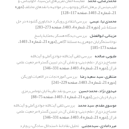
محمدرضایی، محمد
مقایسة اتقان تقریرهای ابن‌سینا، آکوئیناس، و
لایب‌نیتس از برهان امکان و وجوب در مواجهه با نقدهای مختلف
[دوره
21، شماره 2، 1403، صفحه 117-128]
محمدی نیا، عیسی
بررسی انتقادی رویکرد خداباوری گشوده در حل
مسئلۀ شر
[دوره 21، شماره 4، 1403، صفحه 273-283]
مزینانی، ابوالفضل
بررسی دیدگاه هسکر به‌مثابة پاسخ
نوخاسته‌گرایان جوهری به مسئلة آگاهی
[دوره 21، شماره 3، 1403،
صفحه 173-185]
ملبوبی، صالحه
بررسی تلقی آیت‌الله جوادی‌آملی و آیت‌الله
مصباح‌یزدی از «علم دینی» و نقش آن در تبیین گسترة مرجعیت علمی
قرآن
[دوره 21، شماره 4، 1403، صفحه 331-346]
منتظری، سید سعید رضا
بررسی آموزه نجات در الاهیات اوریگن
[دوره 21، شماره 3، 1403، صفحه 229-241]
مهدوی نژاد، محمدحسین
بررسی و نقد نظریة ایان توماس رمزی
دربارة زبان دین
[دوره 21، شماره 1، 1403، صفحه 75-88]
موسوی مقدم، سید محمد
بررسی تلقی آیت‌الله جوادی‌آملی و آیت‌الله
مصباح‌یزدی از «علم دینی» و نقش آن در تبیین گسترة مرجعیت علمی
قرآن
[دوره 21، شماره 4، 1403، صفحه 331-346]
میردامادی، سیدمجتبی
تحلیل نقادانة «استدلال سادگیِ» ریچارد