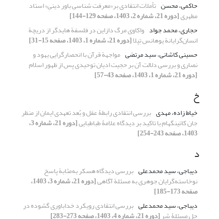
حاکمی، محسن
تأملات انتقادی بر«معرفت شناسی باور دینیِ» استاد
مطهری
[دوره 21، شماره 2، 1403، صفحه 129-144]
حجاری، محمد جواد
واکاوی مرگ دازاین در فلسفة هایدگر از دریچة
انسان‌گرایانة یوهانس تِپلا
[دوره 21، شماره 1، 1403، صفحه 15-31]
حسینی کاشانی، سید مرتضی
مواجهة قرآن با انحصارگرایی یهود و
نصاری و بررسی دلالت آن بر حجیت ادیان توحیدی پس از ظهور اسلام
[دوره 21، شماره 1، 1403، صفحه 43-57]
خ
خیاط زاده، مهدی
بررسی انتقادی رابطۀ عقل و بُعد تعهدی ایمان از منظر
جان کاتینگهام با تاکید بر دیدگاه علامۀ طباطبایی
[دوره 21، شماره 3،
1403، صفحه 243-254]
د
دیباجی، سید محمدعلی
بررسی دیدگاه هسکر به‌مثابة پاسخ
نوخاسته‌گرایان جوهری به مسئلة آگاهی
[دوره 21، شماره 3، 1403،
صفحه 173-185]
دیباجی، سید محمدعلی
بررسی انتقادی رویکرد خداباوری گشوده در
حل مسئلۀ شر
[دوره 21، شماره 4، 1403، صفحه 273-283]