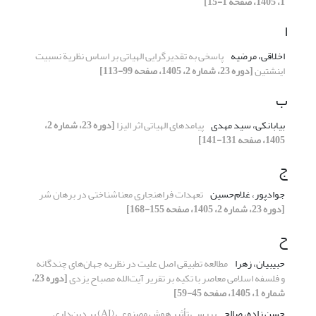
1، 1405، صفحه 1-15]
ا
اخلاقی، مرضیه
پاسخی به تقدیرگرایی الهیاتی بر اساس نظریة نسبیت
اینشتین
[دوره 23، شماره 2، 1405، صفحه 99-113]
ب
بیابانکی، سید مهدی
پیامدهای الهیاتی اثر الیزا
[دوره 23، شماره 2،
1405، صفحه 131-141]
ج
جوادپور، غلام‌حسین
تعهدات فراهنجاری معناشناختی در برهان شر
[دوره 23، شماره 2، 1405، صفحه 155-168]
ح
حبیبیان، زهرا
مطالعه تطبیقی اصل علیت در نظریه‌ جهان‌های چندگانه
و فلسفه اسلامی معاصر با تکیه بر تقریر آیت‌الله مصباح یزدی
[دوره 23،
شماره 1، 1405، صفحه 45-59]
حسن زاده، صالح
بررسی تأثیر هوش مصنوعی (AI) بر دین‌داری