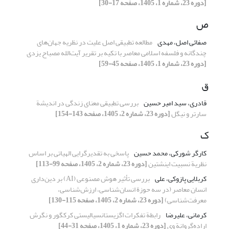
[دوره 23، شماره 1، 1405، صفحه 17-30]
ص
صفائی اصل، مهدی
مطالعه تطبیقی اصل علیت در نظریه‌ جهان‌های
چندگانه و فلسفه اسلامی معاصر با تکیه بر تقریر آیت‌الله مصباح یزدی
[دوره 23، شماره 1، 1405، صفحه 45-59]
ق
قادری، سید امیر حسین
بررسی تطبیقی معنای زندگی در اندیشة‌
سارتر و نیگل
[دوره 23، شماره 2، 1405، صفحه 143-154]
ک
کارگر شورکی، محمد حسین
پاسخی به تقدیرگرایی الهیاتی بر اساس
نظریة نسبیت اینشتین
[دوره 23، شماره 2، 1405، صفحه 99-113]
کربلایی پازوکی، علی
بررسی تأثیر هوش مصنوعی (AI) بر دین‌داری
انسان معاصر (در سه حوزة انسان‌شناسی، ارزش‌شناسی،
معرفت‌شناسی)
[دوره 23، شماره 2، 1405، صفحه 115-130]
کرمانی، علیرضا
رابطة تفکرات اگزیستانسیالیستی کرکگور و نگرش
اراده‌گروانة وی
[دوره 23، شماره 1، 1405، صفحه 31-44]