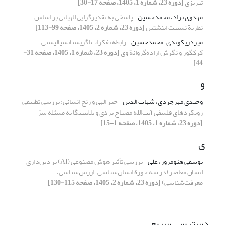
تبریزی
[دوره 23، شماره 1، 1405، صفحه 17-30]
مهدوی نژاد، محمدحسین
پاسخی به تقدیرگرایی الهیاتی بر اساس
نظریة نسبیت اینشتین
[دوره 23، شماره 2، 1405، صفحه 99-113]
میردریکوندی، محمدحسین
رابطة تفکرات اگزیستانسیالیستی
کرکگور و نگرش اراده‌گروانة وی
[دوره 23، شماره 1، 1405، صفحه 31-
44]
و
وحیدی مهرجردی، شهاب الدین
خیر الهی و رنج انسانی: بررسی تطبیقی
رویکردهای فلسفی آیت‌الله مصباح یزدی و پلانتینگا به مسئلة شرّ
[دوره 23، شماره 1، 1405، صفحه 1-15]
ی
یوسفی هنومرور، علی
بررسی تأثیر هوش مصنوعی (AI) بر دین‌داری
انسان معاصر (در سه حوزة انسان‌شناسی، ارزش‌شناسی،
معرفت‌شناسی)
[دوره 23، شماره 2، 1405، صفحه 115-130]
دسترسی سریع