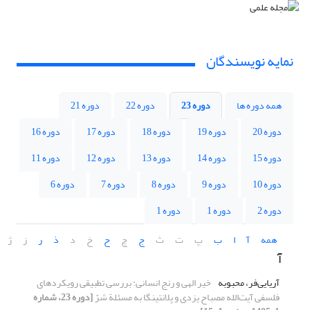
نمایه نویسندگان
همه دوره ها
دوره 23
دوره 22
دوره 21
دوره 20
دوره 19
دوره 18
دوره 17
دوره 16
دوره 15
دوره 14
دوره 13
دوره 12
دوره 11
دوره 10
دوره 9
دوره 8
دوره 7
دوره 6
دوره 2
دوره 1
دوره 1
همه
آ
ا
ب
پ
ت
ث
ج
چ
ح
خ
د
ذ
ر
ز
ژ
آ
آریایی‌فر، محبوبه
خیر الهی و رنج انسانی: بررسی تطبیقی رویکردهای
فلسفی آیت‌الله مصباح یزدی و پلانتینگا به مسئلة شرّ
[دوره 23، شماره