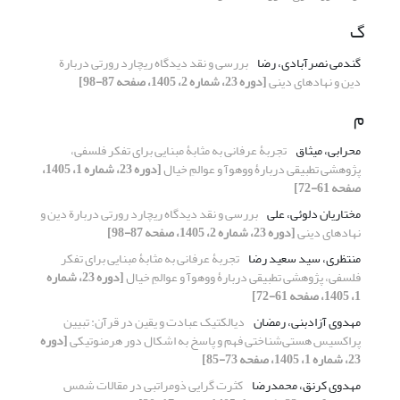
گ
گندمی نصرآبادی، رضا
بررسی و نقد دیدگاه ریچارد رورتی دربارة
دین و نهادهای دینی
[دوره 23، شماره 2، 1405، صفحه 87-98]
م
محرابی، میثاق
تجربۀ عرفانی به ‌مثابۀ مبنایی برای تفکر فلسفی،
پژوهشی تطبیقی دربارۀ ووهوآ و عوالمِ خیال
[دوره 23، شماره 1، 1405،
صفحه 61-72]
مختاریان دلوئی، علی
بررسی و نقد دیدگاه ریچارد رورتی دربارة دین و
نهادهای دینی
[دوره 23، شماره 2، 1405، صفحه 87-98]
منتظری، سید سعید رضا
تجربۀ عرفانی به ‌مثابۀ مبنایی برای تفکر
فلسفی، پژوهشی تطبیقی دربارۀ ووهوآ و عوالمِ خیال
[دوره 23، شماره
1، 1405، صفحه 61-72]
مهدوی آزادبنی، رمضان
دیالکتیک عبادت و یقین در قرآن: تبیین
پراکسیس هستی‌شناختی فهم و پاسخ به اشکال دور هرمنوتیکی
[دوره
23، شماره 1، 1405، صفحه 73-85]
مهدوی کرنق، محمدرضا
کثرت گرایی ذومراتبی در مقالات شمس