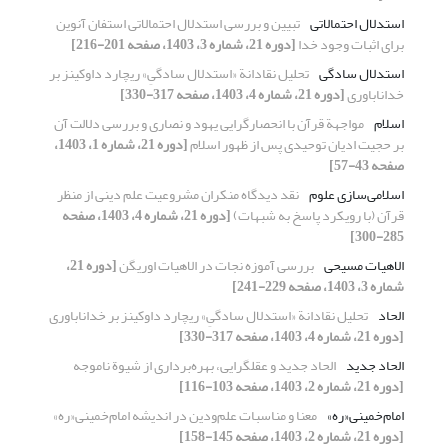
استدلال احتمالاتی
تبیین و بررسی استدلال احتمالاتی استفان آنوین
برای اثبات وجود خدا
[دوره 21، شماره 3، 1403، صفحه 201-216]
استدلال سادگی
تحلیل نقادانة «استدلال سادگیِ» ریچارد داوکینز بر
خداناباوری
[دوره 21، شماره 4، 1403، صفحه 317-330]
اسلام
مواجهة قرآن با انحصارگرایی یهود و نصاری و بررسی دلالت آن
بر حجیت ادیان توحیدی پس از ظهور اسلام
[دوره 21، شماره 1، 1403،
صفحه 43-57]
اسلامی‌سازی علوم
نقد دیدگاه منکران مشروعیت علم دینی از منظر
قرآن (با رویکرد پاسخ به شبهات)
[دوره 21، شماره 4، 1403، صفحه
285-300]
الاهیات مسیحی
بررسی آموزه نجات در الاهیات اوریگن
[دوره 21،
شماره 3، 1403، صفحه 229-241]
الحاد
تحلیل نقادانة «استدلال سادگیِ» ریچارد داوکینز بر خداناباوری
[دوره 21، شماره 4، 1403، صفحه 317-330]
الحاد جدید
الحاد جدید و عقل‏گرایی، بهره‌برداری از شیوة ناموجه
[دوره 21، شماره 2، 1403، صفحه 103-116]
امام‌خمینی«ره»
معنا و مناسبات علم‌ودین در اندیشه امام‌خمینی«ره»
[دوره 21، شماره 2، 1403، صفحه 145-158]