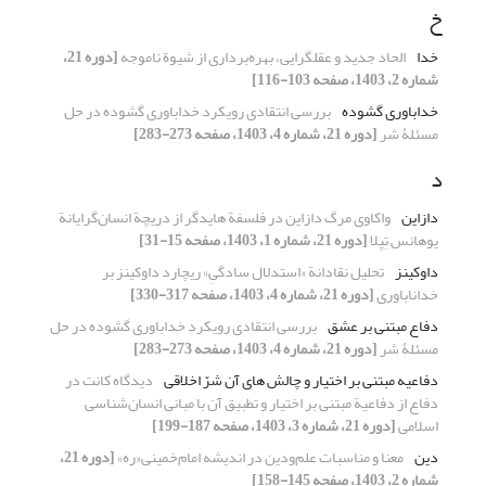
خ
خدا
الحاد جدید و عقل‏گرایی، بهره‌برداری از شیوة ناموجه
[دوره 21،
شماره 2، 1403، صفحه 103-116]
خداباوری گشوده
بررسی انتقادی رویکرد خداباوری گشوده در حل
مسئلۀ شر
[دوره 21، شماره 4، 1403، صفحه 273-283]
د
دازاین
واکاوی مرگ دازاین در فلسفة هایدگر از دریچة انسان‌گرایانة
یوهانس تِپلا
[دوره 21، شماره 1، 1403، صفحه 15-31]
داوکینز
تحلیل نقادانة «استدلال سادگیِ» ریچارد داوکینز بر
خداناباوری
[دوره 21، شماره 4، 1403، صفحه 317-330]
دفاع مبتنی بر عشق
بررسی انتقادی رویکرد خداباوری گشوده در حل
مسئلۀ شر
[دوره 21، شماره 4، 1403، صفحه 273-283]
دفاعیه مبتنی بر اختیار و چالش های آن شرّ اخلاقی
دیدگاه کانت در
دفاع از دفاعیة مبتنی بر اختیار و تطبیق آن با مبانی انسان‌شناسی
اسلامی
[دوره 21، شماره 3، 1403، صفحه 187-199]
دین
معنا و مناسبات علم‌ودین در اندیشه امام‌خمینی«ره»
[دوره 21،
شماره 2، 1403، صفحه 145-158]