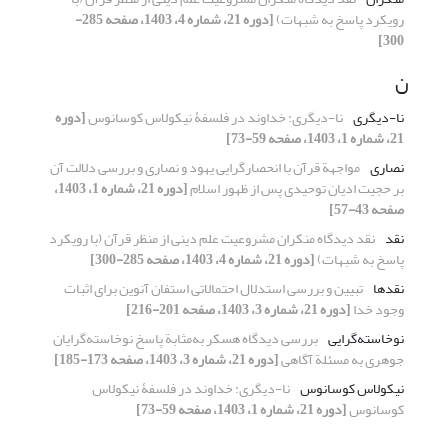
رویکرد پاسخ به شبهات)
[دوره 21، شماره 4، 1403، صفحه 285-
300]
ن
نا-دیگری
نا-دیگری: خداوند در فلسفۀ نیکولاس کوسانوس
[دوره
21، شماره 1، 1403، صفحه 59-73]
نصاری
مواجهة قرآن با انحصارگرایی یهود و نصاری و بررسی دلالت آن
بر حجیت ادیان توحیدی پس از ظهور اسلام
[دوره 21، شماره 1، 1403،
صفحه 43-57]
نقد
نقد دیدگاه منکران مشروعیت علم دینی از منظر قرآن (با رویکرد
پاسخ به شبهات)
[دوره 21، شماره 4، 1403، صفحه 285-300]
نقدها
تبیین و بررسی استدلال احتمالاتی استفان آنوین برای اثبات
وجود خدا
[دوره 21، شماره 3، 1403، صفحه 201-216]
نوخاسته‌گرایی
بررسی دیدگاه هسکر به‌مثابة پاسخ نوخاسته‌گرایان
جوهری به مسئلة آگاهی
[دوره 21، شماره 3، 1403، صفحه 173-185]
نیکولاس کوسانوس
نا-دیگری: خداوند در فلسفۀ نیکولاس
کوسانوس
[دوره 21، شماره 1، 1403، صفحه 59-73]