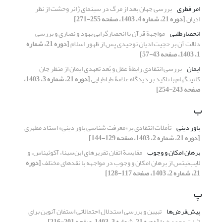
امر فطری
بررسی جهان بعد از مرگ در سینمای ژانر وحشت از نظر
ادیان
[دوره 21، شماره 4، 1403، صفحه 255-271]
انحصارطلبی
مواجهة قرآن با انحصارگرایی یهود و نصاری و بررسی
دلالت آن بر حجیت ادیان توحیدی پس از ظهور اسلام
[دوره 21، شماره
1، 1403، صفحه 43-57]
ایمان
بررسی انتقادی رابطۀ عقل و بُعد تعهدی ایمان از منظر جان
کاتینگهام با تاکید بر دیدگاه علامۀ طباطبایی
[دوره 21، شماره 3، 1403،
صفحه 243-254]
ب
باور دینی
تأملات انتقادی بر«معرفت شناسی باور دینیِ» استاد مطهری
[دوره 21، شماره 2، 1403، صفحه 129-144]
برهان امکان و وجوب
مقایسة اتقان تقریرهای ابن‌سینا، آکوئیناس، و
لایب‌نیتس از برهان امکان و وجوب در مواجهه با نقدهای مختلف
[دوره
21، شماره 2، 1403، صفحه 117-128]
پ
پیش‌فرض‌ها
تبیین و بررسی استدلال احتمالاتی استفان آنوین برای
اثبات وجود خدا
[دوره 21، شماره 3، 1403، صفحه 201-216]