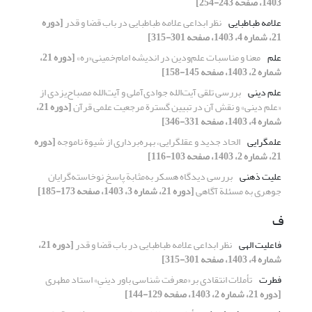
1403، صفحه 243-254]
علامه طباطبایی
نظر ابداعی علامه طباطبایی در باب قضا و قدر
[دوره
21، شماره 4، 1403، صفحه 301-315]
علم
معنا و مناسبات علم‌ودین در اندیشه امام‌خمینی«ره»
[دوره 21،
شماره 2، 1403، صفحه 145-158]
علم دینی
بررسی تلقی آیت‌الله جوادی‌آملی و آیت‌الله مصباح‌یزدی از
«علم دینی» و نقش آن در تبیین گسترة مرجعیت علمی قرآن
[دوره 21،
شماره 4، 1403، صفحه 331-346]
علم‏گرایی
الحاد جدید و عقل‏گرایی، بهره‌برداری از شیوة ناموجه
[دوره
21، شماره 2، 1403، صفحه 103-116]
علیت ذهنی
بررسی دیدگاه هسکر به‌مثابة پاسخ نوخاسته‌گرایان
جوهری به مسئلة آگاهی
[دوره 21، شماره 3، 1403، صفحه 173-185]
ف
فاعلیت الهی
نظر ابداعی علامه طباطبایی در باب قضا و قدر
[دوره 21،
شماره 4، 1403، صفحه 301-315]
فطرت
تأملات انتقادی بر«معرفت شناسی باور دینیِ» استاد مطهری
[دوره 21، شماره 2، 1403، صفحه 129-144]