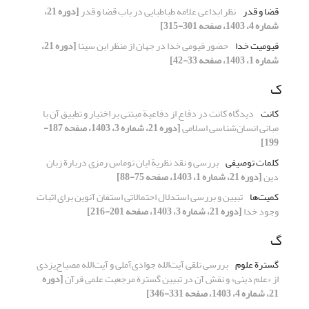
قضا و قدر
نظر ابداعی علامه طباطبایی در باب قضا و قدر
[دوره 21،
شماره 4، 1403، صفحه 301-315]
قیومیت خدا
حضور قیومی خدا در جهان از منظر ابن سینا
[دوره 21،
شماره 1، 1403، صفحه 33-42]
ک
کانت
دیدگاه کانت در دفاع از دفاعیة مبتنی بر اختیار و تطبیق آن با
مبانی انسان‌شناسی اسلامی
[دوره 21، شماره 3، 1403، صفحه 187-
199]
کلمات توصیفی
بررسی و نقد نظریة ایان توماس رمزی دربارة زبان
دین
[دوره 21، شماره 1، 1403، صفحه 75-88]
کمیت‌ها
تبیین و بررسی استدلال احتمالاتی استفان آنوین برای اثبات
وجود خدا
[دوره 21، شماره 3، 1403، صفحه 201-216]
گ
گسترة علوم
بررسی تلقی آیت‌الله جوادی‌آملی و آیت‌الله مصباح‌یزدی
از «علم دینی» و نقش آن در تبیین گسترة مرجعیت علمی قرآن
[دوره
21، شماره 4، 1403، صفحه 331-346]