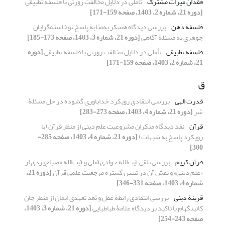
فقدان میراث مشترک
تأملی در دلایل مخالفت رورتی با فلسفة تطبیقی
[دوره 21، شماره 2، 1403، صفحه 159-171]
فلسفة ذهن
بررسی دیدگاه هسکر به‌مثابة پاسخ نوخاسته‌گرایان
جوهری به مسئلة آگاهی
[دوره 21، شماره 3، 1403، صفحه 173-185]
فلسفه تطبیقی
تأملی در دلایل مخالفت رورتی با فلسفة تطبیقی
[دوره
21، شماره 2، 1403، صفحه 159-171]
ق
قدرت الهی
بررسی انتقادی رویکرد خداباوری گشوده در حل مسئلۀ
شر
[دوره 21، شماره 4، 1403، صفحه 273-283]
قرآن
نقد دیدگاه منکران مشروعیت علم دینی از منظر قرآن (با
رویکرد پاسخ به شبهات)
[دوره 21، شماره 4، 1403، صفحه 285-
300]
قرآن کریم
بررسی تلقی آیت‌الله جوادی‌آملی و آیت‌الله مصباح‌یزدی از
«علم دینی» و نقش آن در تبیین گسترة مرجعیت علمی قرآن
[دوره 21،
شماره 4، 1403، صفحه 331-346]
قرینۀ دینی
بررسی انتقادی رابطۀ عقل و بُعد تعهدی ایمان از منظر جان
کاتینگهام با تاکید بر دیدگاه علامۀ طباطبایی
[دوره 21، شماره 3، 1403،
صفحه 243-254]