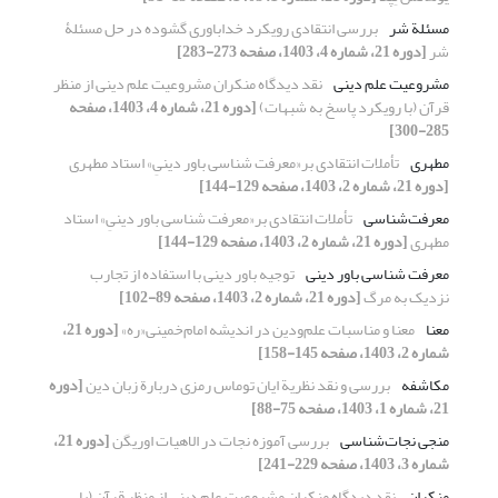
مسئلة شر
بررسی انتقادی رویکرد خداباوری گشوده در حل مسئلۀ
شر
[دوره 21، شماره 4، 1403، صفحه 273-283]
مشروعیت علم دینی
نقد دیدگاه منکران مشروعیت علم دینی از منظر
قرآن (با رویکرد پاسخ به شبهات)
[دوره 21، شماره 4، 1403، صفحه
285-300]
مطهری
تأملات انتقادی بر«معرفت شناسی باور دینیِ» استاد مطهری
[دوره 21، شماره 2، 1403، صفحه 129-144]
معرفت‌شناسی
تأملات انتقادی بر«معرفت شناسی باور دینیِ» استاد
مطهری
[دوره 21، شماره 2، 1403، صفحه 129-144]
معرفت شناسی باور دینی
توجیه باور دینی با استفاده از تجارب
نزدیک به مرگ
[دوره 21، شماره 2، 1403، صفحه 89-102]
معنا
معنا و مناسبات علم‌ودین در اندیشه امام‌خمینی«ره»
[دوره 21،
شماره 2، 1403، صفحه 145-158]
مکاشفه
بررسی و نقد نظریة ایان توماس رمزی دربارة زبان دین
[دوره
21، شماره 1، 1403، صفحه 75-88]
منجی نجات‌شناسی
بررسی آموزه نجات در الاهیات اوریگن
[دوره 21،
شماره 3، 1403، صفحه 229-241]
منکران
نقد دیدگاه منکران مشروعیت علم دینی از منظر قرآن (با