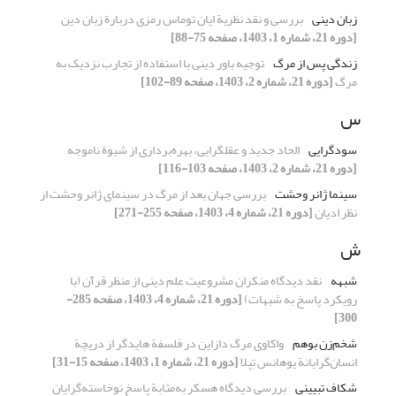
زبان دینی
بررسی و نقد نظریة ایان توماس رمزی دربارة زبان دین
[دوره 21، شماره 1، 1403، صفحه 75-88]
زندگی پس از مرگ
توجیه باور دینی با استفاده از تجارب نزدیک به
مرگ
[دوره 21، شماره 2، 1403، صفحه 89-102]
س
سودگرایی
الحاد جدید و عقل‏گرایی، بهره‌برداری از شیوة ناموجه
[دوره 21، شماره 2، 1403، صفحه 103-116]
سینما ژانر وحشت
بررسی جهان بعد از مرگ در سینمای ژانر وحشت از
نظر ادیان
[دوره 21، شماره 4، 1403، صفحه 255-271]
ش
شبهه
نقد دیدگاه منکران مشروعیت علم دینی از منظر قرآن (با
رویکرد پاسخ به شبهات)
[دوره 21، شماره 4، 1403، صفحه 285-
300]
شخم‌زن بوهم
واکاوی مرگ دازاین در فلسفة هایدگر از دریچة
انسان‌گرایانة یوهانس تِپلا
[دوره 21، شماره 1، 1403، صفحه 15-31]
شکاف تبیینی
بررسی دیدگاه هسکر به‌مثابة پاسخ نوخاسته‌گرایان