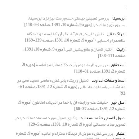
ا
ابن‌سینا
بررسی تطبیقی چیستی جسم رستاخیز نزد ابن‌سینا،
سهروردی و ملاصدرا
[دوره 9، شماره 10، 1391، صفحه 93-110]
ادراک عقلی
نقش عقل در فهم آیات قرآن (مقایسه دو دیدگاه
ملاصدرا و احسایی)
[دوره 9، شماره 10، 1391، صفحه 139-169]
ازلیت
اختیار انسان و علم پیشین الهی
[دوره 9، شماره 10، 1391،
صفحه 111-138]
استحقاق
بررسی نظریه عوض از دیدگاه معتزله و امامیه
[دوره 9،
شماره 2، 1391، صفحه 81-110]
اسما و صفات خداوند
تحلیل و ریشه یابی نظریه قاضی سعید قمی در
معناشناسی اسما وصفات الهی
[دوره 9، شماره 12، 1391، صفحه 61-
92]
اصل خیر
حقیقت علم و رابطه آن با خدا در اندیشه افلاطون
[دوره 9،
شماره 12، 1391، صفحه 37-60]
اصول فلسفی حکمت متعالیه
واکاوی اصول مورد استفاده ملاصدرا در
تصویر معاد جسمانی
[دوره 9، شماره 10، 1391، صفحه 5-29]
اعتبار
بررسی نظریه عوض از دیدگاه معتزله و امامیه
[دوره 9، شماره