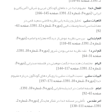
2، 1391، صفحه 81-110]
افعال خدا
مفهوم خدا در دعاهای کودکان غربی و شرقی (آمریکایی و
ایرانی)
[دوره 9، شماره 12، 1391، صفحه 145-166]
الاهیات سلبی
تحلیل و ریشه یابی نظریه قاضی سعید قمی در
معناشناسی اسما وصفات الهی
[دوره 9، شماره 12، 1391، صفحه 61-
92]
الم ابتدایی
بررسی نظریه عوض از دیدگاه معتزله و امامیه
[دوره 9،
شماره 2، 1391، صفحه 81-110]
اَلَم (درد)
نقد نظریه عدمی بودن شرور
[دوره 9، شماره 10، 1391،
صفحه 31-64]
الهام
مختصات هندسه حکمت موهبتی در فلسفه صدرایی
[دوره 9،
شماره 12، 1391، صفحه 117-144]
الهیات سلبی
نسبت الهیات سلبی با رویکردهای گوناگون درباره مفهوم
خدا
[دوره 9، شماره 10، 1391، صفحه 171-197]
امام
فلسفه امامت در اندیشه فارابی
[دوره 9، شماره 10، 1391،
صفحه 65-92]
امر مقدس
تأملی بر مسئله خدا در تفکر هایدگر
[دوره 9، شماره 2،
1391، صفحه 111-130]