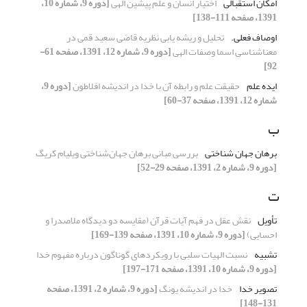
امکان استقبالی
اختیار انسان و علم پیشین الهی
[دوره 9، شماره 10،
1391، صفحه 111-138]
اوصاف فعلی.
تحلیل و ریشه یابی نظریه قاضی سعید قمی در
معناشناسی اسما وصفات الهی
[دوره 9، شماره 12، 1391، صفحه 61-
92]
ایده علم
حقیقت علم و رابطه آن با خدا در اندیشه افلاطون
[دوره 9،
شماره 12، 1391، صفحه 37-60]
ب
برهان جهان شناختی
بررسی مبانی برهان جهان‌شناختی ویلیام کریگ
[دوره 9، شماره 2، 1391، صفحه 29-52]
ت
تأویل
نقش عقل در فهم آیات قرآن (مقایسه دو دیدگاه ملاصدرا و
احسایی)
[دوره 9، شماره 10، 1391، صفحه 139-169]
تشبیه
نسبت الهیات سلبی با رویکردهای گوناگون درباره مفهوم خدا
[دوره 9، شماره 10، 1391، صفحه 171-197]
تصویر خدا
خدا در اندیشه یونگ
[دوره 9، شماره 2، 1391، صفحه
131-148]