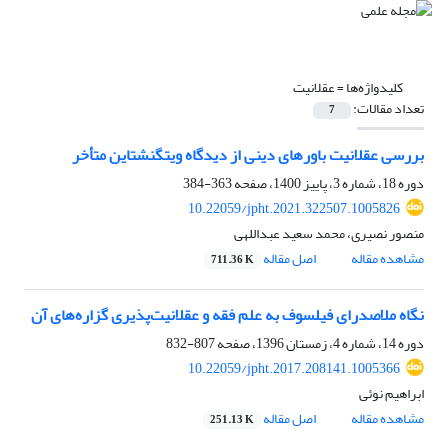
کلیدواژه‌ها =
عقلانیت
تعداد مقالات:
7
بررسی عقلانیت باورهای دینی از دیدگاه ویتگنشتاین متأخر
دوره 18، شماره 3، پاییز 1400، صفحه
363-384
10.22059/jpht.2021.322507.1005826
منصور نصیری، محمد سعید عبداللهی
مشاهده مقاله
اصل مقاله
711.36 K
نگاه ملاصدرای فیلسوف به علم فقه و عقلانیت‌پذیری گزاره‌های آن
دوره 14، شماره 4، زمستان 1396، صفحه
807-832
10.22059/jpht.2017.208141.1005366
ابراهیم نوئی
مشاهده مقاله
اصل مقاله
251.13 K