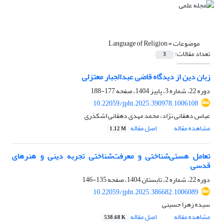
موضوعات =
Language of Religion
تعداد مقالات:
3
زبان دین از دیدگاه قاضی عبدالجبار معتزلی
دوره 22، شماره 3، پاییز 1404، صفحه
177-188
10.22059/jpht.2025.390978.1006108
عباس دهقانی نژاد، محمد مهدی دهقانی اشکذری
مشاهده مقاله
اصل مقاله
1.12 M
تعامل هستی‌شناختی و معرفت‌شناختی تجربه دینی و هنرهای
قدسی
دوره 22، شماره 2، تابستان 1404، صفحه
135-146
10.22059/jpht.2025.386682.1006089
سیده زهرا حسینی
مشاهده مقاله
اصل مقاله
538.68 K