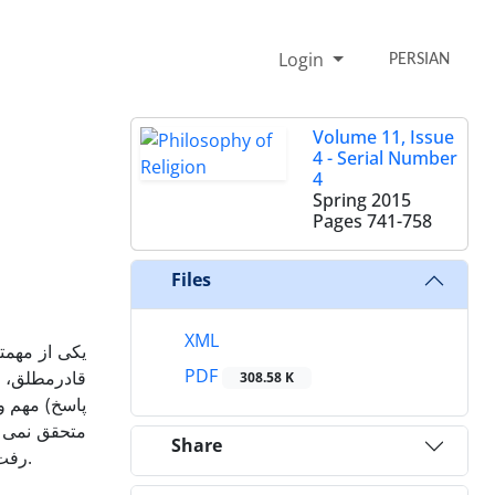
Login
PERSIAN
Volume 11, Issue
4 - Serial Number
4
Spring 2015
Pages
741-758
Files
XML
PDF
قادرمطلق، (
308.58 K
پاسخ) مهم و
متحقق نمی ش
Share
رفت، خیر را هم با خودش می برد و از این نظر است که خدا خیر و شر را با هم آفریده است یعنی برای وجود خیر، وجود شر ضروری است.