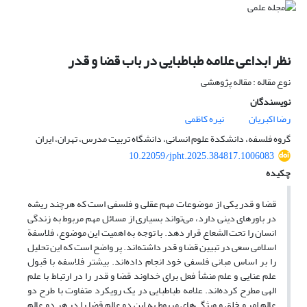
نظر ابداعی علامه طباطبایی در باب قضا و قدر
نوع مقاله : مقاله پژوهشی
نویسندگان
رضا اکبریان
نیره کاظمی
گروه فلسفه، دانشکدة علوم انسانی، دانشگاه تربیت مدرس، تهران، ایران
10.22059/jpht.2025.384817.1006083
چکیده
قضا و قدر یکی از موضوعات مهم عقلی و فلسفی است که هرچند ریشه
در باورهای دینی دارد، می‌تواند بسیاری از مسائل مهم مربوط به زندگی
انسان را تحت الشعاع قرار دهد. با توجه به اهمیت این موضوع، فلاسفة
اسلامی سعی در تبیین قضا و قدر داشته‌اند. پر واضح است که این تحلیل
را بر اساس مبانی فلسفی خود انجام داده‌اند. بیشتر فلاسفه با قبول
علم عنایی و علم منشأ فعل برای خداوند قضا و قدر را در ارتباط با علم
الهی مطرح کرده‌اند. علامه طباطبایی در یک رویکرد متفاوت با طرح دو
عالم امر و خلق و ویژگی‌های مربوط به این دو عالم قضا را در هر دو عالم