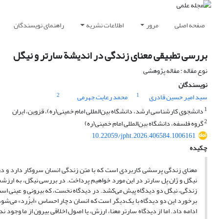
صفحه اصلی
مرور
اطلاعات نشریه
راهنمای نویسندگان
بررسی تطبیقی معنای زندگی در اندیشة‌ سارتر و نیگل
نوع مقاله : مقاله پژوهشی
نویسندگان
2
1
سید امیر حسین قادری
محمد رعایت جهرمی
1
دانشجوی کارشناسی ارشد، دانشگاه بین‌المللی امام خمینی(ره)، قزوین، ایران
2
گروه فلسفه، دانشگاه بین‌المللی امام خمینی(ره)
10.22059/jpht.2026.406584.1006161
چکیده
معنای زندگی پرسشی کاربردی است که با متن زندگی انسان سروکار دارد و در 
نیگل و ژان پل سارتر در این مورد خواهیم پرداخت. در بررسی نیگل، به ارزشمن
زندگی، نیگل دو دیدگاه پیش می‌کشد. در دیدگاه نخست، که بیرونی و عینی اس
برخورد این دو دیدگاه با یک‌دیگر است که انسان دچار احساس «اَبزُرد» می‌شود
ادامه داد. اما از دیدگاه سارتر معنا، ارزش، یا اصول اخلاقی بیرون از ما وجود