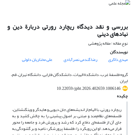
بررسی و نقد دیدگاه ریچارد رورتی دربارة دین و
نهادهای دینی
نوع مقاله : مقاله پژوهشی
نویسندگان
مهدی ذاکری
رضا گندمی نصرآبادی
علی مختاریان دلوئی
گروه فلسفة غرب، دانشکدة الهیات، دانشکدگان فارابی، دانشگاه تهران، قم،
ایران
10.22059/jpht.2026.402659.1006146
چکیده
ریچارد رورتی، با الهام از اندیشه‌های جان دیویی و هایدگر و ویتگنشتاین،
فلسفه‌های نظام‌مند و مبتنی بر اصول پیشینی را به چالش کشید و به
جای آن از فلسفه‌ای دفاع کرد که رشد و پرورش فرد و جامعه را محور
قرار می‌دهد. او این رویکرد را «فلسفة پرورشگر» نامید و بر گشودگی به
اندیشه‌های نو تأکید داشت. در حوزة دین نیز رورتی با نقد دین سنتی و