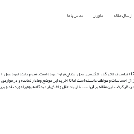
ارسال مقاله
داوران
تماس با ما
میزان تاثیر عقل در اخلاق در میان فلاسفه اخلاق از جمله دیوید هیوم (1711-1776) فیلسوف تاثیرگذار انگلیسی. محل اعتنای فراوان بوده است. هیوم دامنه
آن احساسات و عواطف دانسته است اما تا آخر به این موضع وفادار نمانده و در مواردی آر
 نظر گرفت. این مقاله بر آن است تا ارتباط عقل و اخلاق از دیدگاه هیوم را مورد نقد و بر