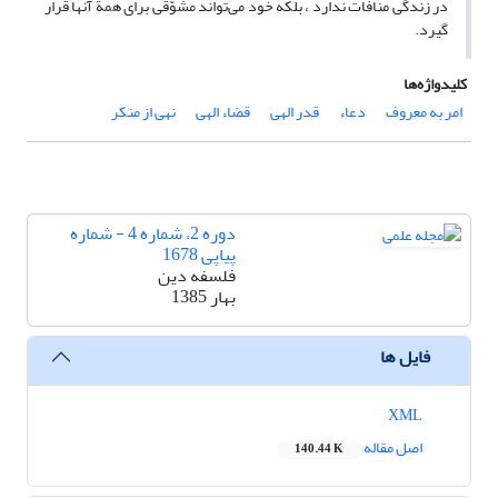
در زندگی منافات ندارد ، بلکه خود می‌تواند مشوّقی برای همة آنها قرار
گیرد.
کلیدواژه‌ها
امر به معروف
دعاء
قدر الهی
قضاء الهی
نهی از منکر
دوره 2، شماره 4 - شماره
پیاپی 1678
فلسفه دین
بهار 1385
فایل ها
XML
اصل مقاله
140.44 K