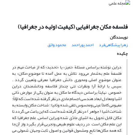
فلسفه مکان جغرافیایی (کیفیت‌ اولیه‌ در جغرافیا)
نویسندگان
زهرا پیشگاهی‌فرد
احمد پور‌احمد
محمود واثق
چکیده
دراین نوشته براساس مسئلة «تمیز» یا «تحدید» که از مباحث مهم در
فلسفة علم به‌شمار می‌رود ,تلاش به عمل آمده تا موضوع«مکان» به
عنوان موضوع اصلی ومحوری دانش جغرافیا معرفی وتعیین گردد .
سپس با ارائة آرا ونظرات تنی چنداز فلاسفه ودانشمندان دراین
خصوص , نهایتاً براساس دیدگاه ما مکان به عنوان یکی از عوارض ذاتی
اشیا ومعادل ابعاد هندسی اجسام مادی درنظر گرفته شده است که اوّلاً:
مفهومی کاملاً عینی ومحسوس تلقی شده وثانیا : شناخت مکان وابسته به
شناخت اشیا ( جواهر ) درنظر گرفته شده است که این باعث می گردد تا
مکان قابل تحویل به اشیای مادّی شده وبراین اساس, علم جغرافیا که
این علم مکان است , در ردیف علوم طبیعی وتجربی قرار بگیرد واز آن‌جا
که همه مکان‌ها تابع ومشمول قوانین و اصول ثابت وجهان شمولی می