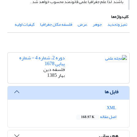
باشند , لذا علم جغرافیا علمی قانونمند محسوب خواهد شد .
کلیدواژه‌ها
تمیز وتحدید
جوهر
َعرَض
فلسفه مکان جغرافیا
کیفیات اولیه
دوره 2، شماره 4 - شماره
پیاپی 1678
فلسفه دین
بهار 1385
فایل ها
XML
اصل مقاله
168.97 K
هم رسانی