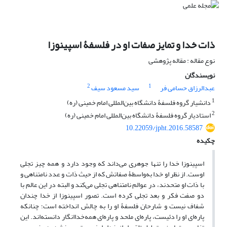
ذات خدا و تمایز صفات او در فلسفۀ اسپینوزا
نوع مقاله : مقاله پژوهشی
نویسندگان
2
1
عبدالرزاق حسامی فر
سید مسعود سیف
1
دانشیار گروه فلسفۀ دانشگاه بین‌المللی امام خمینی (ره)
2
استادیار گروه فلسفۀ دانشگاه بین‌المللی امام خمینی (ره)
10.22059/jpht.2016.58587
چکیده
اسپینوزا خدا را تنها جوهری می‌داند که وجود دارد و همه چیز تجلی
اوست. از نظر او خدا به‌واسطۀ صفاتش که از حیث ذات و عدد نامتناهی و
با ذات او متحدند، در عوالم نامتناهی تجلی می‌کند و البته در این عالم با
دو صفت فکر و بعد تجلی کرده است. تصور اسپینوزا از خدا چندان
شفاف نیست و شارحان فلسفۀ او را به چالش انداخته است؛ چنانکه
پاره‌ای او را دئیست، پاره‌ای ملحد و پاره‌ای همه‌خدا‌انگار دانسته‌اند. این