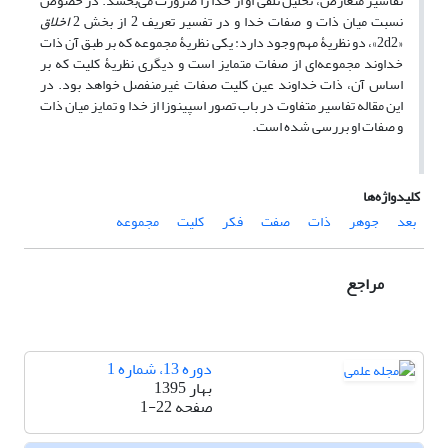
تفاسیر متعارض، تحلیل تلقی او از خدا را ضرورت می‌بخشد. در خصوص
نسبت میان ذات و صفات خدا و در تفسیر تعریف 2 از بخش 2
اخلاق
«2d2»، دو نظریۀ مهم وجود دارد: یکی نظریۀ مجموعه که بر طبق آن ذات
خداوند مجموعه‌ای از صفات متمایز است و دیگری نظریۀ کلیت که بر
اساس آن، ذات خداوند عین کلیت صفات غیرمنفصل خواهد بود. در
این مقاله تفاسیر متفاوت در باب تصور اسپینوزا از خدا و تمایز میان ذات
و صفات او بررسی شده است.
کلیدواژه‌ها
بعد
جوهر
ذات
صفت
فکر
کلیت
مجموعه
مراجع
دوره 13، شماره 1
بهار 1395
صفحه
1-22