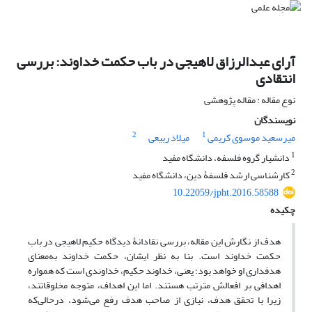
آرای عبدالرزاق لاهیجی در باب حکمت خداوند: بررسی
انتقادی
نوع مقاله : مقاله پژوهشی
نویسندگان
2
1
میرسعید موسوی کریمی
میلاد ربیعی
1
دانشیار گروه فلسفه، دانشگاه مفید
2
کارشناسی ارشد فلسفۀ دین، دانشگاه مفید
10.22059/jpht.2016.58588
چکیده
هدف از نگارش این مقاله، بررسی نقادانۀ دیدگاه حکیم لاهیجی در باب
حکمت خداوند است. بنا به نظر ایشان، حکمت خداوند به‌معنای
هدفداری او خواهد بود؛ یعنی، خداوند حکیم، خداوندی است که همواره
اهدافی بر افعالش مترتب هستند. اما این اهداف، متوجه مخلوقاتند،
زیرا با تحقق هدف، نیازی از صاحب هدف رفع می‌شود، درحالی‌که