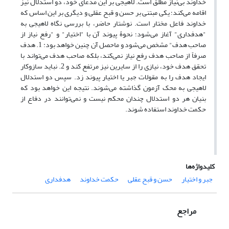
خداوند بی‌نیاز مطلق است. لاهیجی بر این مدعای خود، دو استدلال نیز
اقامه می‌کند؛ یکی مبتنی بر حسن و قبح عقلی و دیگری بر این اساس که
خداوند فاعل مختار است. نوشتار حاضر، با بررسی نگاه لاهیجی به
"هدفداری" آغاز می‌شود؛ نحوۀ پیوند آن با "اختیار" و "رفع نیاز از
صاحب هدف" مشخص می‌شود و ماحصل آن چنین خواهد بود: 1. هدف
صرفاً از صاحب هدف رفع نیاز نمی‌کند، بلکه صاحب هدف می‌تواند با
تحقق هدف خود، نیازی را از سایرین نیز مرتفع کند و 2. نباید سازوکار
ایجاد هدف را به مقولات جبر یا اختیار پیوند زد. سپس دو استدلال
لاهیجی به محک آزمون گذاشته می‌شوند. نتیجه این خواهد بود که
بنیان هر دو استدلال چندان محکم نیست و نمی‌توانند در دفاع از
حکمت خداوند استفاده شوند.
کلیدواژه‌ها
جبر و اختیار
حسن و قبح عقلی
حکمت خداوند
هدفداری
مراجع