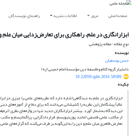
صفحه اصلی
مرور
اطلاعات نشریه
راهنمای نویسندگان
ابزارانگاری در علم، راهکاری برای تعارض‌زدایی میان علم و
نوع مقاله : مقاله پژوهشی
نویسنده
حسن یوسفیان
دانشیار گروه کلام و فلسفة دین مؤسسة امام خمینی (ره)
10.22059/jpht.2016.58589
چکیده
ابزارانگاری در علم به دیدگاهی اشاره دارد که نظریه‌های علمی را چیزی جز ابزار
غالباً پیشگامان این نظریه را کشیشانی می‌دانند که برای دفاع از آموزه‌های دینی
این دیدگاه به‌شمار آورد. بیشتر ابزارانگاران جدید تنها در واژه‌های نظری (ترم‌ها
از مکاتب علمی فلسفی (مانند پوزیتیویسم، قراردادگرایی، پراگماتیسم و مکتب تح
تعارض ظاهری میان علم و دین را به این‌گونه بر طرف می‌کنند که گزاره‌های علمی 