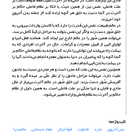
مادی نیز نیازمند است. در حالی‌که در آخرت،علیت فقط متوقف است بر
علت فاعلی. نفس نیز، از همین حیث، با اتکا بر نظام فاعلی حاکم بر
آخرت،در آنجا دست به خلق هر آنچه اراده کند (از جمله بدن اُخروی
خود) می‌زند.
در عالم طبیعت، نفس این قدرت را دارد که با کاستن واردات بیرونی، به
خلق صُور دست زند و اگر این نفس بتواند به مراحل تزکیۀ کامل برسد،
می‌تواند همین صُور را در عالم خارج نیز ایجاد کند. همانند فعل انبیا و
اولیای الهی از قبیل معجزات و کرامات. حال در آخرت، افرادی که به
بهشت راه می‌یابند این توانایی را دارند که باتوجه به نظام فاعلیِ حاکم بر
آنجا،آنچه را که پیامبران در دنیا به‌عنوان معجزه انجام می‌دادند،آنها را
در بهشت به اِذن الهی انجام دهند.
همچنین نفس به این علت که مجرد است و هر مجردی نسبت به مادون
علیت دارد، می‌تواند مراحل مادون را از نظر علّی بر عهده گیرد و به
آفرینش صُوَر دست بزند. این خلق صُور در عالم آخرت،بی‌نیاز از علل
مادی و قابلی و تنها متکی بر علت فاعلی است. به همین دلیل از نظام
حاکم بر آخرت، به نظام فاعلی و اراده تعبیر می‌شود.
کلیدواژه‌ها
بدن اُخروی
تجرد
فاعلیت
قوۀ خیال
معاد جسمانی
ملاصدرا