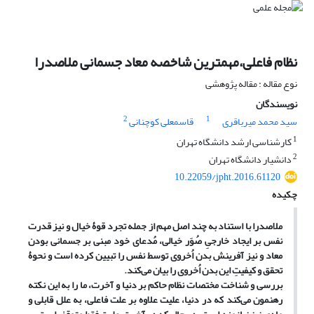
نظام فاعلی،مهمترین شاخصه معاد جسمانی ملاصدرا
نوع مقاله : مقاله پژوهشی
نویسندگان
2
1
سید محمد میرباقری
قاسمعلی کوچنانی
1
کارشناسی ارشد دانشگاه تهران
2
دانشیار دانشگاه تهران
10.22059/jpht.2016.61120
چکیده
ملاصدرا با استناد به چند اصل مهم از جمله تجرد قوۀ خیال و نیز قدرت
نفس بر ایجاد خارجیِ صُوَر خیالی، مُدعای خود مبنی بر جسمانی بودن
معاد و نیز آفرینش بدن اُخروی توسط نفس را تبیین کرده است و نحوۀ
تحقق و کیفیتِ این بدن اُخروی را بیان می‌کند.
بررسی و شناخت مختصات نظام حاکم بر دنیا و آخرت، ما را به این نکته
رهنمون می‌کند که در دنیا، علیت علاوه بر علت فاعلی، به علل قابلی و