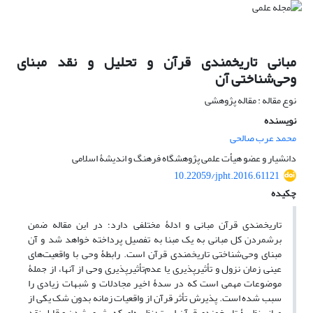
مبانی تاریخمندی قرآن و تحلیل و نقد مبنای
وحی‌شناختی آن
نوع مقاله : مقاله پژوهشی
نویسنده
محمد عرب صالحی
دانشیار و عضو هیأت علمی پژوهشگاه فرهنگ و اندیشۀ اسلامی
10.22059/jpht.2016.61121
چکیده
تاریخمندی قرآن مبانی و ادلۀ مختلفی دارد؛ در این مقاله ضمن
برشمردن کل مبانی به یک مبنا به تفصیل پرداخته خواهد شد و آن
مبنای وحی‌شناختی تاریخمندی قرآن است. رابطۀ وحی با واقعیت‌های
عینی زمان نزول و تأثیرپذیری یا عدم‌تأثیر‌پذیری وحی از آنها، از جملۀ
موضوعات مهمی است که در سدۀ اخیر مجادلات و شبهات زیادی را
سبب شده است. پذیرش تأثر قرآن از واقعیات زمانه بدون شک یکی از
مبانی نظریۀ تاریخمندی قرآن است؛ نظریه‌ای که بشری شدن و قابل نقد