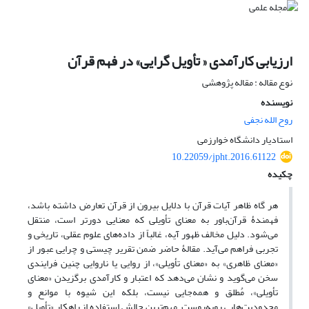
ارزیابی کارآمدی « تأویل گرایی» در فهم قرآن
نوع مقاله : مقاله پژوهشی
نویسنده
روح الله نجفی
استادیار دانشگاه خوارزمی
10.22059/jpht.2016.61122
چکیده
هر گاه ظاهر آیات قرآن با دلایل بیرون از قرآن تعارض داشته باشد،
فهمندۀ قرآن‌باور به معنای تأویلی که معنایی دورتر است، منتقل
می‌شود. دلیل مخالف ظهور آیه، غالباً از داده‌های علوم عقلی، تاریخی و
تجربی فراهم می‌آید. مقالۀ حاضر ضمن تقریر چیستی و چرایی عبور از
«معنای ظاهری» به «معنای تأویلی»، از روایی یا ناروایی چنین فرایندی
سخن می‌گوید و نشان می‌دهد که اعتبار و کارآمدی برگزیدن «معنای
تأویلی»، مُطلق و همه‌جایی نیست، بلکه این شیوه با موانع و
محدودیت‌هایی روبه‌روست. مهم‌ترین چالش استفاده از راهکار «تأویل»