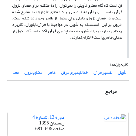
آن است که گاه معنای تأویلی را نمی‌توان ارادۀ متکلم برای فضای نزول
قرآن دانست. زیرا آن معنا، مبتنی بر داده‌های علوم جدید مطرح شده
است و در فضای نزول، دلیلی برای عدول از ظاهر وجود نداشته است.
افزون بر این، استشهاد به تأویل در مواجهۀ با قرآن‌ناباوران، کاربرد
چندانی ندارد، زیرا ایشان، به خطاناپذیری قرآن (که خاستگاه عدول از
معنای ظاهری است) التزام ندارند.
کلیدواژه‌ها
تأویل
تفسیر قرآن
خطاناپذیری قرآن
ظاهر
فضای نزول
معنا
مراجع
دوره 13، شماره 4
زمستان 1395
صفحه
681-696