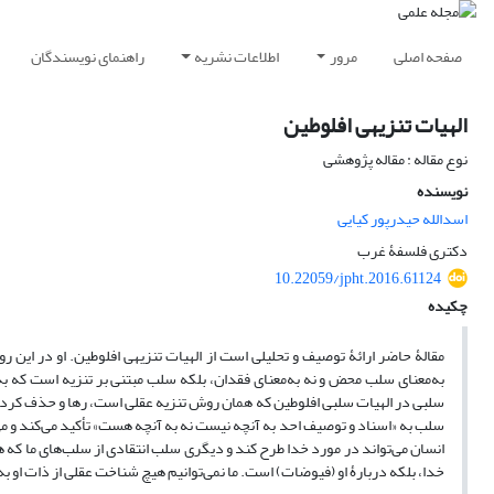
صفحه اصلی
مرور
اطلاعات نشریه
راهنمای نویسندگان
الهیات تنزیهی افلوطین
نوع مقاله : مقاله پژوهشی
نویسنده
اسدالله حیدرپور کیایی
دکتری فلسفۀ غرب
10.22059/jpht.2016.61124
چکیده
مقالۀ حاضر ارائۀ توصیف و تحلیلی است از الهیات تنزیهی افلوطین. او در این
به‌معنای سلب محض و نه به‌معنای فقدان، بلکه سلب مبتنی بر تنزیه است که به
سلبی در الهیات سلبی افلوطین که همان روش تنزیه عقلی است، رها و حذف ک
سلب به «اسناد و توصیف احد به آنچه نیست نه به آنچه هست» تأکید می‌کند و م
انسان می‌تواند در مورد خدا طرح کند و دیگری سلب انتقادی از سلب‌های ما که ه
خدا، بلکه دربارۀ او (فیوضات) است. ما نمی‌توانیم هیچ شناخت عقلی از ذات او به‌