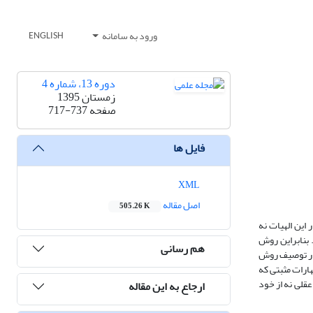
ورود به سامانه
ENGLISH
دوره 13، شماره 4
زمستان 1395
صفحه
717-737
فایل ها
XML
اصل مقاله
505.26 K
این الهیات نه
 بنابراین روش
هم رسانی
در توصیف روش
ارات مثبتی که
عقلی نه از خود
ارجاع به این مقاله