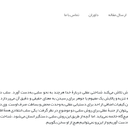
ارسال مقاله
داوران
تماس با ما
 روش تلاش می‌کند شناختی عقلی دربارۀ خدا هرچند به نحو سلبی به‌دست آورد. سلب در 
 تنزیه و پالایش یک مفهوم یا جوهر برای رسیدن به معنای حقیقی و دقیق آن می‌پردازد.
ردن کیفیات اضافی از احد برای دستیابی عقلی به وحدت محض و بساطت صرف اوست. وی 
ی‌توان از جنبۀ عقلی برای روش سلبی دو موضوع در نظر گرفت: یکی سلب انتقادی همۀ اظه
یچ‌گاه خاتمه نمی‌یابد. اما آنچه از طریق این روش سلبی دستگیر انسان می‌شود، شناخت 
دست آوریم و از این‌رو نمی‌توانیم هیچ از او سخن بگوییم.